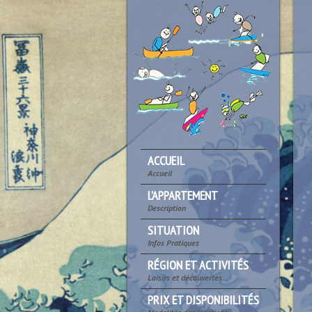
ACCUEIL
Accueil
L’APPARTEMENT
Description
SITUATION
Infos Pratiques
RÉGION ET ACTIVITÉS
Loisirs et découvertes
PRIX ET DISPONIBILITÉS